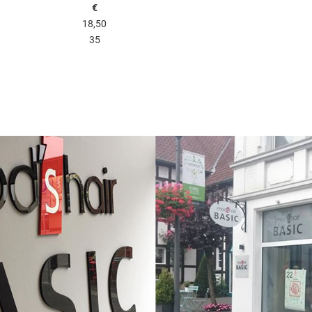
€
18,50
35