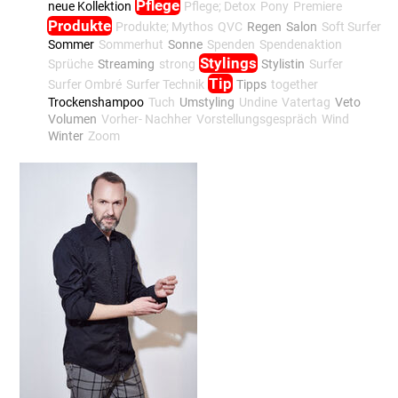
Pflege
neue Kollektion
Pflege; Detox
Pony
Premiere
Produkte
Produkte; Mythos
QVC
Regen
Salon
Soft Surfer
Sommer
Sommerhut
Sonne
Spenden
Spendenaktion
Stylings
Sprüche
Streaming
strong
Stylistin
Surfer
Tip
Surfer Ombré
Surfer Technik
Tipps
together
Trockenshampoo
Tuch
Umstyling
Undine
Vatertag
Veto
Volumen
Vorher- Nachher
Vorstellungsgespräch
Wind
Winter
Zoom