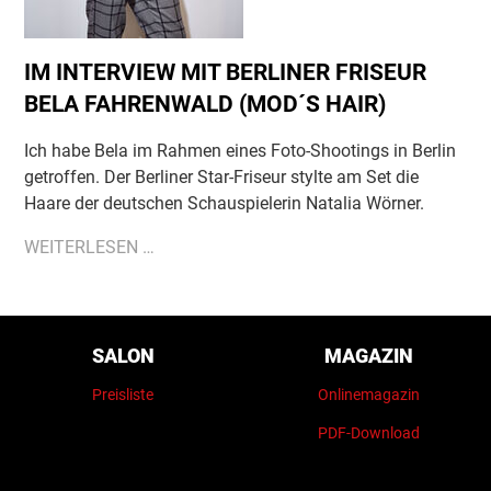
IM INTERVIEW MIT BERLINER FRISEUR
BELA FAHRENWALD (MOD´S HAIR)
Ich habe Bela im Rahmen eines Foto-Shootings in Berlin
getroffen. Der Berliner Star-Friseur stylte am Set die
Haare der deutschen Schauspielerin Natalia Wörner.
IM
WEITERLESEN …
INTERVIEW
MIT
BERLINER
Navigation
überspringen
FRISEUR
SALON
MAGAZIN
BELA
Preisliste
Onlinemagazin
FAHRENWALD
(MOD
PDF-Download
´S
HAIR)