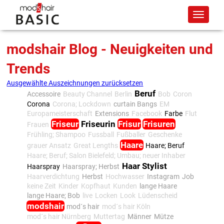
modshair Blog - Neuigkeiten und
Trends
Ausgewählte Auszeichnungen zurücksetzen
Beruf
Accessoire
Beauty Channel
Berlin
Bob
Coron
Corona
Corona; Lockdown
curtain Bangs
EM
Europameisterschaft
Extensions
Facebook
Farbe
Flut
Friseur
Friseurin
Frisur
Frisuren
Frauen
Frühling; Shampoo
Fussball
Fußballer
Geschenke
Haare
grauer Ansatz
Great Lengths
Haare; Beruf
Haare; Beruf; Salon Bielefeld; Umbau; neuer Inhaber
Haar Stylist
Haarspray
Haarspray; Herbst
Haarverdichtung
Herbst
Hochwasser
Instagram
Job
keine Zeit
Kinder
Kopfhaut
Kunden
lange Haare
lange Haare; Bob
live
Locken
Look
Lüdenscheid
modshair
mod´s hair
mod´s hair Köln
mod´s hair Nürnberg
Muttertag
Männer
Mütze